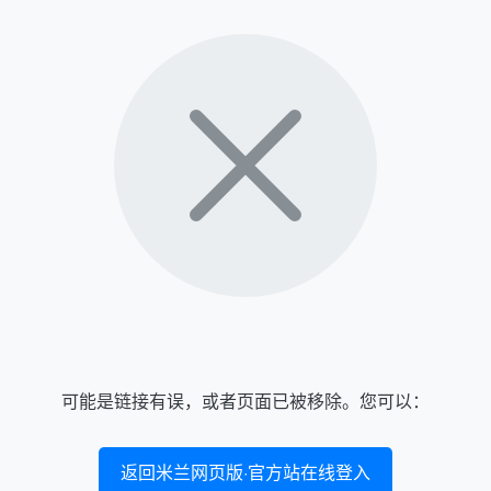
可能是链接有误，或者页面已被移除。您可以：
返回米兰网页版·官方站在线登入