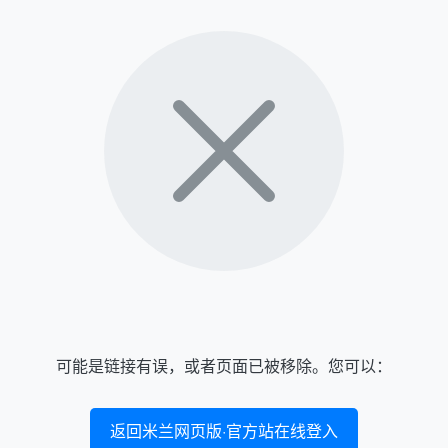
可能是链接有误，或者页面已被移除。您可以：
返回米兰网页版·官方站在线登入