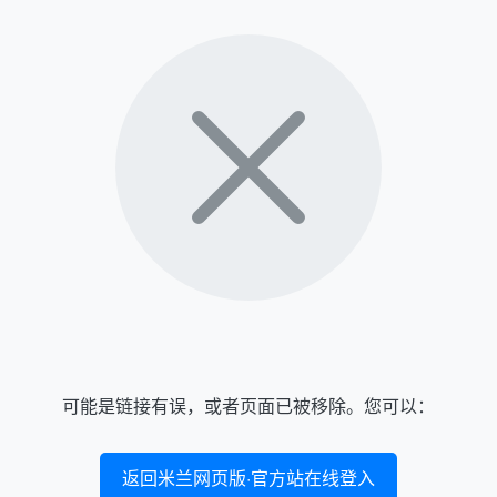
可能是链接有误，或者页面已被移除。您可以：
返回米兰网页版·官方站在线登入