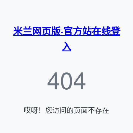
米兰网页版·官方站在线登
入
404
哎呀！您访问的页面不存在