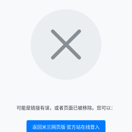
可能是链接有误，或者页面已被移除。您可以：
返回米兰网页版·官方站在线登入