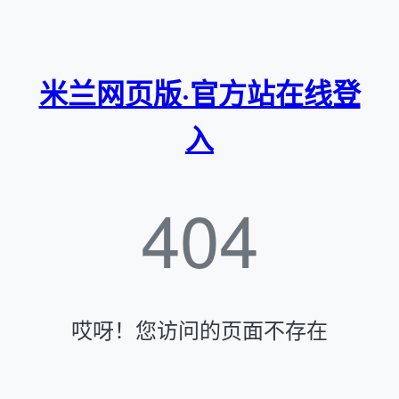
米兰网页版·官方站在线登
入
404
哎呀！您访问的页面不存在