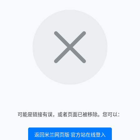
可能是链接有误，或者页面已被移除。您可以：
返回米兰网页版·官方站在线登入